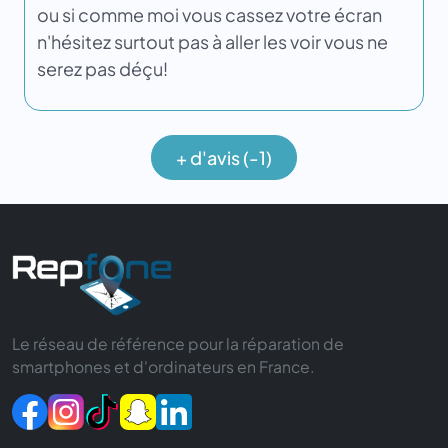
ou si comme moi vous cassez votre écran
n'hésitez surtout pas à aller les voir vous ne
serez pas déçu!
+ d'avis (-1)
Le réseau de référence pour la réparation de
smartphones et d'ordinateurs en France.