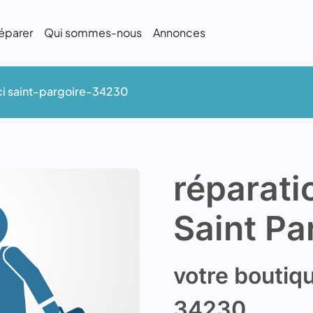
éparer
Qui sommes-nous
Annonces
ici saint-pargoire-34230
réparati
Saint Pa
votre boutiqu
34230