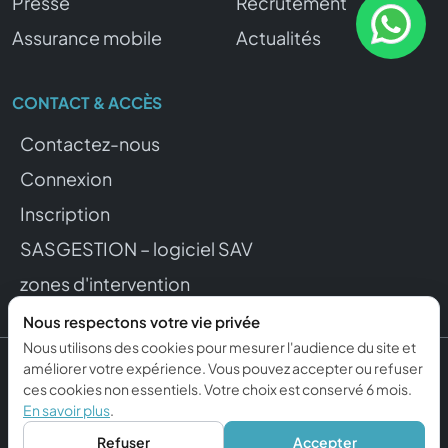
Presse
Recrutement
Assurance mobile
Actualités
CONTACT & ACCÈS
Contactez-nous
Connexion
Inscription
SASGESTION – logiciel SAV
zones d'intervention
Nous respectons votre vie privée
Nous utilisons des cookies pour mesurer l'audience du site et
améliorer votre expérience. Vous pouvez accepter ou refuser
© 2015–2026 REPFONE. Tous droits réservés.
ces cookies non essentiels. Votre choix est conservé 6 mois.
Mentions légales
Confidentialité
Gérer mes cookies
En savoir plus
.
Propulsé par ckcom
Refuser
Accepter