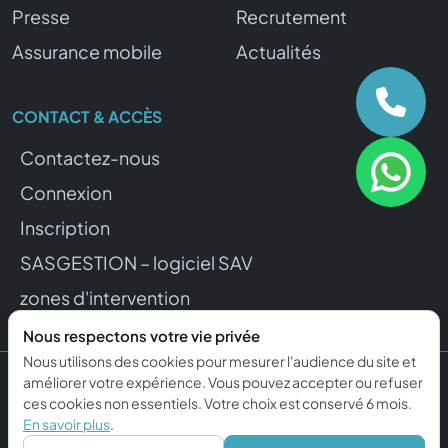
Presse
Recrutement
Assurance mobile
Actualités
CONTACT & ACCÈS
Contactez-nous
Connexion
Inscription
SASGESTION – logiciel SAV
zones d'intervention
Nous respectons votre vie privée
Nous utilisons des cookies pour mesurer l'audience du site et
améliorer votre expérience. Vous pouvez accepter ou refuser
© 2015–2026 REPFONE. Tous droits réservés.
ces cookies non essentiels. Votre choix est conservé 6 mois.
Mentions légales
Confidentialité
Gérer mes cookies
En savoir plus
.
Propulsé par ckcom