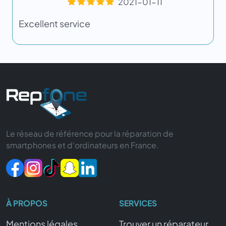
2021-01-11
Excellent service
Le réseau de référence pour la réparation de
smartphones et d'ordinateurs en France.
À PROPOS
SERVICES
Mentions légales
Trouver un réparateur