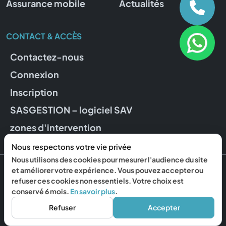
Assurance mobile
Actualités
CONTACT & ACCÈS
Contactez-nous
Connexion
Inscription
SASGESTION – logiciel SAV
zones d'intervention
Nous respectons votre vie privée
Nous utilisons des cookies pour mesurer l'audience du site
et améliorer votre expérience. Vous pouvez accepter ou
© 2015–2026 REPFONE. Tous droits réservés.
refuser ces cookies non essentiels. Votre choix est
Mentions légales
Confidentialité
Gérer mes cookies
conservé 6 mois.
En savoir plus
.
Propulsé par ckcom
Refuser
Accepter