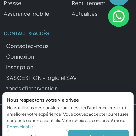
Presse
Recrutement
Assurance mobile
Actualités
CONTACT & ACCÈS
Contactez-nous
Connexion
Inscription
SASGESTION – logiciel SAV
zones d'intervention
Nous respectons votre vie privée
Nous utilisons des cookies pour mesurer l'audience du site et
améliorer votre expérience. Vous pouvez accepter ou refuser
© 2015–2026 REPFONE. Tous droits réservés.
ces cookies non essentiels. Votre choix est conservé 6 mois.
Mentions légales
Confidentialité
Gérer mes cookies
En savoir plus
.
Propulsé par ckcom